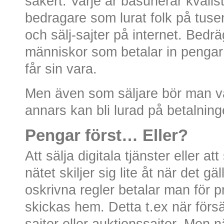
säkert. Varje år basunerar kvälls
bedragare som lurat folk på tuse
och sälj-sajter på internet. Bedr
människor som betalar in pengar t
får sin vara.
Men även som säljare bör man 
annars kan bli lurad på betalning
Pengar först… Eller?
Att sälja digitala tjänster eller at
nätet skiljer sig lite åt när det g
oskrivna regler betalar man för 
skickas hem. Detta t.ex när försä