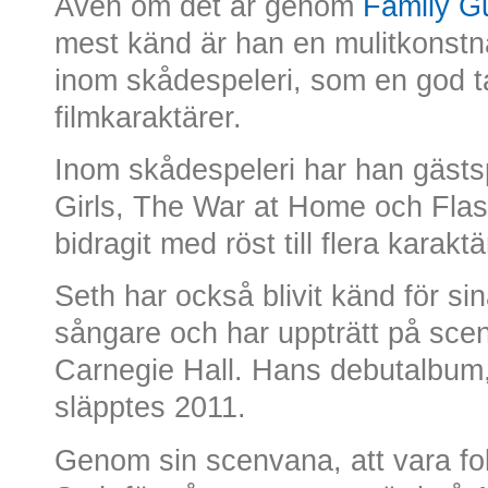
Även om det är genom
Family Gu
mest känd är han en mulitkonst
inom skådespeleri, som en god tal
filmkaraktärer.
Inom skådespeleri har han gästsp
Girls, The War at Home och Fla
bidragit med röst till flera karak
Seth har också blivit känd för 
sångare och har uppträtt på sce
Carnegie Hall. Hans debutalbum,
släpptes 2011.
Genom sin scenvana, att vara fol