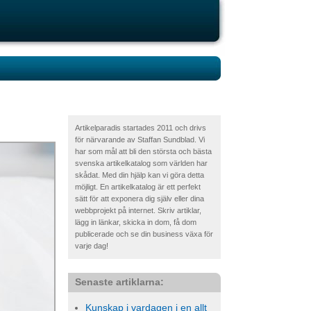
Artikelparadis startades 2011 och drivs
för närvarande av Staffan Sundblad. Vi
har som mål att bli den största och bästa
svenska artikelkatalog som världen har
skådat. Med din hjälp kan vi göra detta
möjligt. En artikelkatalog är ett perfekt
sätt för att exponera dig själv eller dina
webbprojekt på internet. Skriv artiklar,
lägg in länkar, skicka in dom, få dom
publicerade och se din business växa för
varje dag!
Senaste artiklarna:
Kunskap i vardagen i en allt