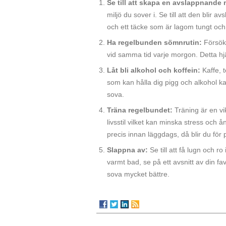
Se till att skapa en avslappnande 
miljö du sover i. Se till att den bli
och ett täcke som är lagom tungt oc
Ha regelbunden sömnrutin:
Försök
vid samma tid varje morgon. Detta hj
Låt bli alkohol och koffein:
Kaffe, 
som kan hålla dig pigg och alkohol k
sova.
Träna regelbundet:
Träning är en v
livsstil vilket kan minska stress och 
precis innan läggdags, då blir du för 
Slappna av:
Se till att få lugn och 
varmt bad, se på ett avsnitt av din f
sova mycket bättre.