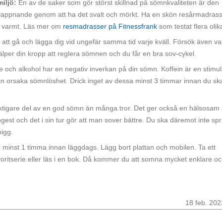
miljö:
En av de saker som gör störst skillnad på sömnkvaliteten är den
r avslappnande genom att ha det svalt och mörkt. Ha en skön resårmadras
h varmt. Läs mer om
resmadrasser på Fitnessfrank
som testat flera olik
 att gå och lägga dig vid ungefär samma tid varje kväll. Försök även v
älper din kropp att reglera sömnen och du får en bra sov-cykel.
te och alkohol har en negativ inverkan på din sömn. Koffein är en stimu
an orsaka sömnlöshet. Drick inget av dessa minst 3 timmar innan du sk
iktigare del av en god sömn än många tror. Det ger också en hälsosam
ångest och det i sin tur gör att man sover bättre. Du ska däremot inte sp
pigg.
ro i minst 1 timma innan läggdags. Lägg bort plattan och mobilen. Ta ett
avoritserie eller läs i en bok. Då kommer du att somna mycket enklare o
18 feb. 202