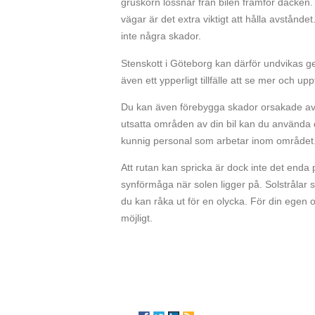
gruskorn lossnar från bilen framför däcken.
vägar är det extra viktigt att hålla avstånd
inte några skador.
Stenskott i Göteborg kan därför undvikas gen
även ett ypperligt tillfälle att se mer och 
Du kan även förebygga skador orsakade av s
utsatta områden av din bil kan du använda d
kunnig personal som arbetar inom området
Att rutan kan spricka är dock inte det enda
synförmåga när solen ligger på. Solstrålar
du kan råka ut för en olycka. För din egen o
möjligt.