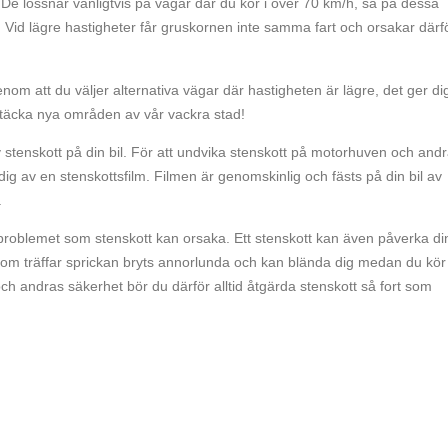
 De lossnar vanligtvis på vägar där du kör i över 70 km/h, så på dessa
et. Vid lägre hastigheter får gruskornen inte samma fart och orsakar därf
om att du väljer alternativa vägar där hastigheten är lägre, det ger di
upptäcka nya områden av vår vackra stad!
tenskott på din bil. För att undvika stenskott på motorhuven och and
ig av en stenskottsfilm. Filmen är genomskinlig och fästs på din bil av
.
 problemet som stenskott kan orsaka. Ett stenskott kan även påverka di
 som träffar sprickan bryts annorlunda och kan blända dig medan du kör
ch andras säkerhet bör du därför alltid åtgärda stenskott så fort som