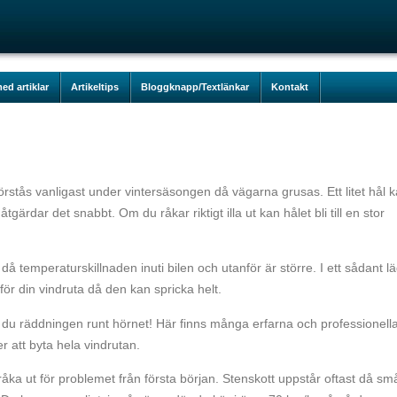
ed artiklar
Artikeltips
Bloggknapp/Textlänkar
Kontakt
örstås vanligast under vintersäsongen då vägarna grusas. Ett litet hål 
tgärdar det snabbt. Om du råkar riktigt illa ut kan hålet bli till en stor
då temperaturskillnaden inuti bilen och utanför är större. I ett sådant l
för din vindruta då den kan spricka helt.
r du räddningen runt hörnet! Här finns många erfarna och professionell
er att byta hela vindrutan.
 råka ut för problemet från första början. Stenskott uppstår oftast då sm