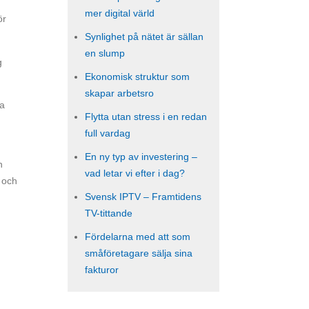
mer digital värld
ör
Synlighet på nätet är sällan
en slump
g
Ekonomisk struktur som
skapar arbetsro
ra
Flytta utan stress i en redan
full vardag
En ny typ av investering –
n
vad letar vi efter i dag?
 och
Svensk IPTV – Framtidens
TV-tittande
Fördelarna med att som
småföretagare sälja sina
fakturor