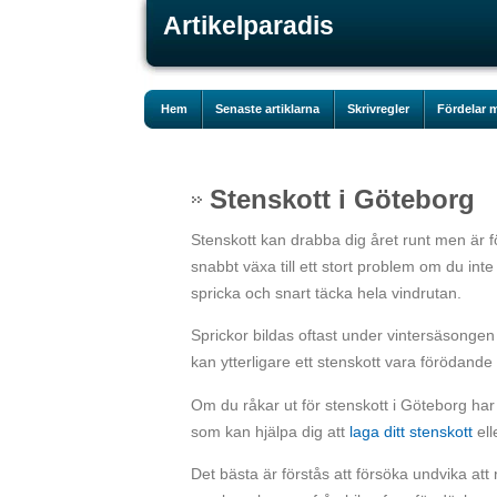
Artikelparadis
Hem
Senaste artiklarna
Skrivregler
Fördelar m
Stenskott i Göteborg
Stenskott kan drabba dig året runt men är f
snabbt växa till ett stort problem om du inte å
spricka och snart täcka hela vindrutan.
Sprickor bildas oftast under vintersäsongen 
kan ytterligare ett stenskott vara förödande 
Om du råkar ut för stenskott i Göteborg ha
som kan hjälpa dig att
laga ditt stenskott
ell
Det bästa är förstås att försöka undvika att