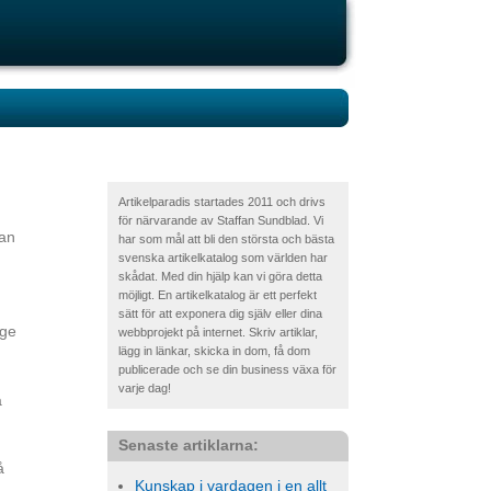
Artikelparadis startades 2011 och drivs
för närvarande av Staffan Sundblad. Vi
kan
har som mål att bli den största och bästa
svenska artikelkatalog som världen har
skådat. Med din hjälp kan vi göra detta
möjligt. En artikelkatalog är ett perfekt
sätt för att exponera dig själv eller dina
äge
webbprojekt på internet. Skriv artiklar,
lägg in länkar, skicka in dom, få dom
publicerade och se din business växa för
varje dag!
a
Senaste artiklarna:
å
Kunskap i vardagen i en allt