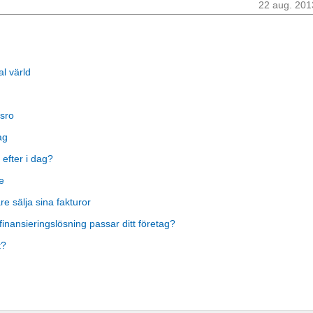
22 aug. 201
al värld
sro
ag
 efter i dag?
e
 sälja sina fakturor
finansieringslösning passar ditt företag?
t?