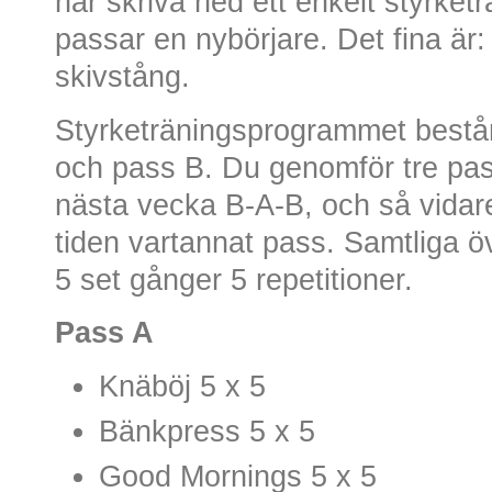
här skriva ned ett enkelt styrke
passar en nybörjare. Det fina är
skivstång.
Styrketräningsprogrammet består
och pass B. Du genomför tre pas
nästa vecka B-A-B, och så vidar
tiden vartannat pass. Samtliga 
5 set gånger 5 repetitioner.
Pass A
Knäböj 5 x 5
Bänkpress 5 x 5
Good Mornings 5 x 5