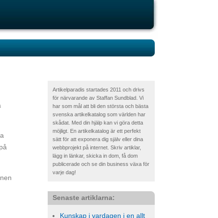
Artikelparadis startades 2011 och drivs
för närvarande av Staffan Sundblad. Vi
a
har som mål att bli den största och bästa
svenska artikelkatalog som världen har
skådat. Med din hjälp kan vi göra detta
möjligt. En artikelkatalog är ett perfekt
na
sätt för att exponera dig själv eller dina
 på
webbprojekt på internet. Skriv artiklar,
lägg in länkar, skicka in dom, få dom
publicerade och se din business växa för
varje dag!
onen
Senaste artiklarna:
Kunskap i vardagen i en allt