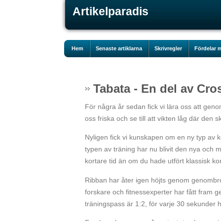
Artikelparadis
Hem
Senaste artiklarna
Skrivregler
Fördelar m
Tabata - En del av Cro
För några år sedan fick vi lära oss att geno
oss friska och se till att vikten låg där den sk
Nyligen fick vi kunskapen om en ny typ av ko
typen av träning har nu blivit den nya och 
kortare tid än om du hade utfört klassisk ko
Ribban har åter igen höjts genom genombro
forskare och fitnessexperter har fått fram g
träningspass är 1:2, för varje 30 sekunder h