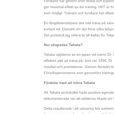
Forskare har genom åren testat och experime
ger maximal effekt av din träning. HIIT är f
som möjligt. Tränare och forskare har tillsam
En långdistanslöpare ska inte träna på sa
kortare tid. Oavsett om det finns olika tidspr
Det protokoll jag refererar till kallas för Taba
Hur skapades Tabata?
Tabata uppfanns av en japan vid namn Dr. 
effektivt sätt att träna på, året var 1996. Dr
resultat och prestationer. Genom flertalet t
Försökspersonerna som genomfört träningsf
Fördelar med att träna Tabata
Att Tabata-protokollet hade positiva egensk
dokumenterade var att atleterna ökade sin 
Detta resulterade i att utövarna fick extrem