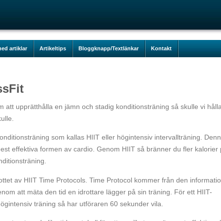
ed artiklar
Artikeltips
Bloggknapp/Textlänkar
Kontakt
ssFit
m att upprätthålla en jämn och stadig konditionsträning så skulle vi håll
ulle.
nditionsträning som kallas HIIT eller högintensiv intervallträning. Den
mest effektiva formen av cardio. Genom HIIT så bränner du fler kalorier
nditionsträning.
ttet av HIIT Time Protocols. Time Protocol kommer från den informati
enom att mäta den tid en idrottare lägger på sin träning. För ett HIIT-
ögintensiv träning så har utföraren 60 sekunder vila.