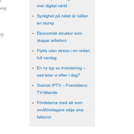
h
mer digital värld
ning
Synlighet på nätet är sällan
en slump
Ekonomisk struktur som
ng.
skapar arbetsro
Flytta utan stress i en redan
full vardag
En ny typ av investering –
vad letar vi efter i dag?
Svensk IPTV – Framtidens
TV-tittande
Fördelarna med att som
småföretagare sälja sina
.
fakturor