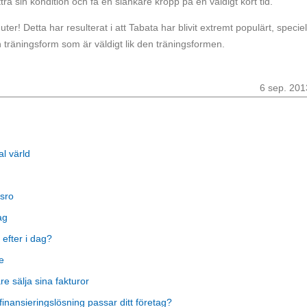
ttra sin kondition och få en slankare kropp på en väldigt kort tid.
er! Detta har resulterat i att Tabata har blivit extremt populärt, speciel
 träningsform som är väldigt lik den träningsformen.
6 sep. 201
al värld
sro
ag
 efter i dag?
e
 sälja sina fakturor
finansieringslösning passar ditt företag?