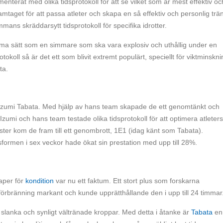
nterat med olika tidsprotokoll för att se vilket som är mest effektiv oc
ramtaget för att passa atleter och skapa en så effektiv och personlig trä
mans skräddarsytt tidsprotokoll för specifika idrotter.
mma sätt som en simmare som ska vara explosiv och uthållig under en
otokoll så är det ett som blivit extremt populärt, speciellt för viktminskni
ta.
Izumi Tabata. Med hjälp av hans team skapade de ett genomtänkt och
. Izumi och hans team testade olika tidsprotokoll för att optimera atleters
ester kom de fram till ett genombrott, 1E1 (idag känt som Tabata).
ormen i sex veckor hade ökat sin prestation med upp till 28%.
aper för
kondition
var nu ett faktum. Ett stort plus som forskarna
förbränning markant och kunde upprätthållande den i upp till 24 timmar
t slanka och synligt vältränade kroppar. Med detta i åtanke är
Tabata
en