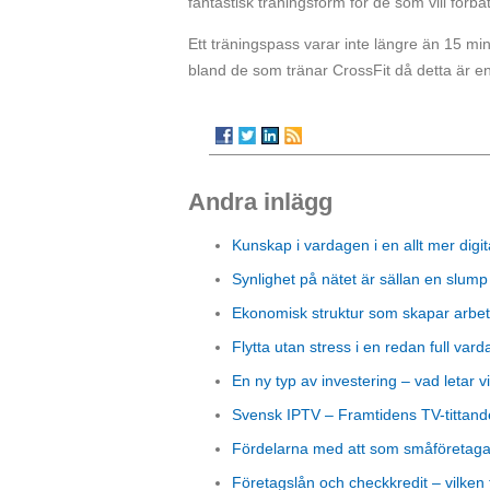
fantastisk träningsform för de som vill förbä
Ett träningspass varar inte längre än 15 minut
bland de som tränar CrossFit då detta är en
Andra inlägg
Kunskap i vardagen i en allt mer digit
Synlighet på nätet är sällan en slump
Ekonomisk struktur som skapar arbet
Flytta utan stress i en redan full vard
En ny typ av investering – vad letar vi
Svensk IPTV – Framtidens TV-tittand
Fördelarna med att som småföretagare
Företagslån och checkkredit – vilken 