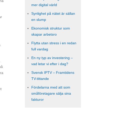
ma
mer digital värld
Synlighet på nätet är sällan
ar
en slump
Ekonomisk struktur som
skapar arbetsro
Flytta utan stress i en redan
a
full vardag
En ny typ av investering –
a
vad letar vi efter i dag?
på
Svensk IPTV – Framtidens
tra
TV-tittande
Fördelarna med att som
t
småföretagare sälja sina
fakturor