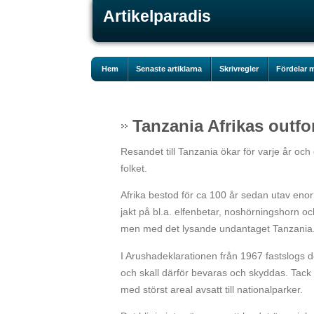
Artikelparadis
Hem
Senaste artiklarna
Skrivregler
Fördelar m
Tanzania Afrikas outfo
Resandet till Tanzania ökar för varje år oc
folket.
Afrika bestod för ca 100 år sedan utav enor
jakt på bl.a. elfenbetar, noshörningshorn o
men med det lysande undantaget Tanzania
I Arushadeklarationen från 1967 fastslogs de
och skall därför bevaras och skyddas. Tack
med störst areal avsatt till nationalparker.