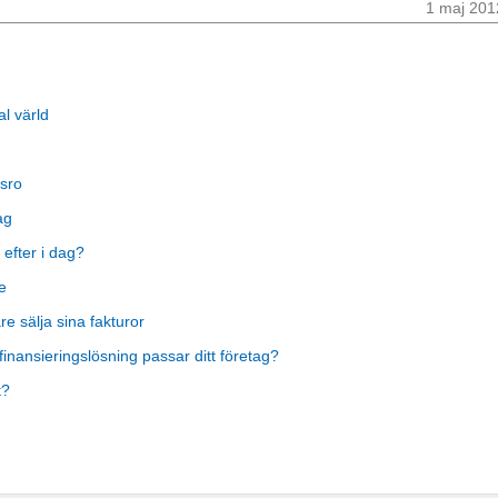
1 maj 201
al värld
sro
ag
 efter i dag?
e
 sälja sina fakturor
finansieringslösning passar ditt företag?
t?