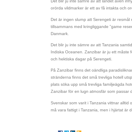
Det blir ju inte sämre av att landet även 
orörda vildmarker är ett av få intakta och 
Det är ingen slump att Serengeti är resmål
tillsammans med kringliggande ”game reser
Danmark.
Det blir ju inte sämre av att Tanzania samt
Indiska Oceanen. Zanzibar är ju ett måste fö
och hektiska dagar på Serengeti.
På Zanzibar finns det oändliga paradislikna
stränderna finns det små trevliga hotell utsp
plats söka upp små trevliga familjeägda hote
Zanzibar för en lugn atmosfär som passar de
Svenskar som varit i Tanzania vittnar alltid
må vara fattigt i Tanzania, men i hjärtat är 