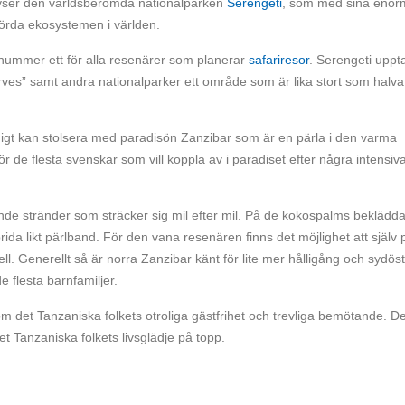
inhyser den världsberömda nationalparken
Serengeti
, som med sina enor
orörda ekosystemen i världen.
 nummer ett för alla resenärer som planerar
safariresor
. Serengeti uppt
ves” samt andra nationalparker ett område som är lika stort som halva
idigt kan stolsera med paradisön Zanzibar som är en pärla i den varma
r de flesta svenskar som vill koppla av i paradiset efter några intensiv
nde stränder som sträcker sig mil efter mil. På de kokospalms beklädd
rida likt pärlband. För den vana resenären finns det möjlighet att själv 
ll. Generellt så är norra Zanzibar känt för lite mer hålligång och sydös
 flesta barnfamiljer.
 om det Tanzaniska folkets otroliga gästfrihet och trevliga bemötande. De
det Tanzaniska folkets livsglädje på topp.