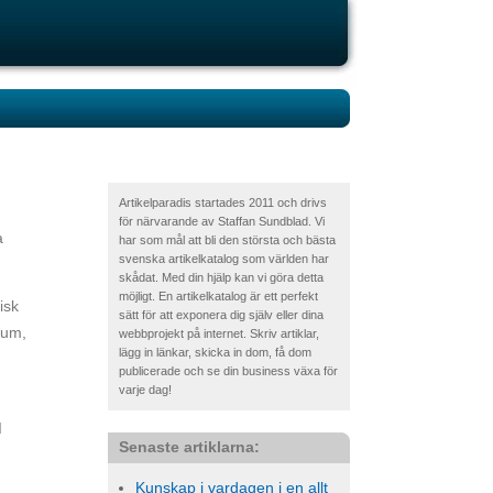
Artikelparadis startades 2011 och drivs
för närvarande av Staffan Sundblad. Vi
a
har som mål att bli den största och bästa
svenska artikelkatalog som världen har
skådat. Med din hjälp kan vi göra detta
möjligt. En artikelkatalog är ett perfekt
isk
sätt för att exponera dig själv eller dina
mum,
webbprojekt på internet. Skriv artiklar,
lägg in länkar, skicka in dom, få dom
publicerade och se din business växa för
varje dag!
d
Senaste artiklarna:
Kunskap i vardagen i en allt