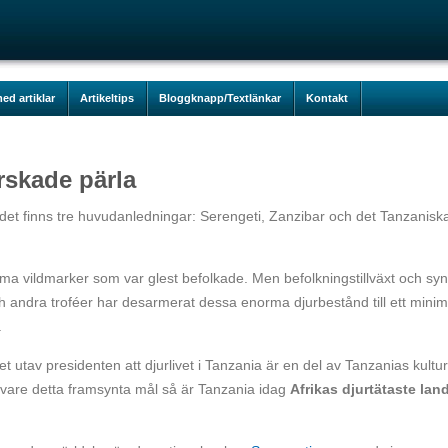
ed artiklar
Artikeltips
Bloggknapp/Textlänkar
Kontakt
rskade pärla
h det finns tre huvudanledningar: Serengeti, Zanzibar och det Tanzanisk
ma vildmarker som var glest befolkade. Men befolkningstillväxt och syn
ch andra troféer har desarmerat dessa enorma djurbestånd till ett mini
.
t utav presidenten att djurlivet i Tanzania är en del av Tanzanias kultur
 vare detta framsynta mål så är Tanzania idag
Afrikas djurtätaste lan