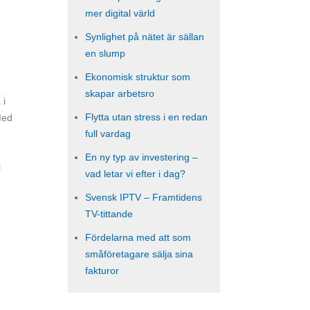
mer digital värld
Synlighet på nätet är sällan
en slump
Ekonomisk struktur som
skapar arbetsro
 i
Flytta utan stress i en redan
Med
full vardag
En ny typ av investering –
l
vad letar vi efter i dag?
Svensk IPTV – Framtidens
TV-tittande
Fördelarna med att som
småföretagare sälja sina
fakturor