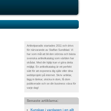
Artikelparadis startades 2011 och drivs
för närvarande av Staffan Sundblad. Vi
har som mål att bli den största och bästa
svenska artikelkatalog som världen har
skådat. Med din hjälp kan vi göra detta
möjligt. En artikelkatalog är ett perfekt
sätt för att exponera dig själv eller dina
webbprojekt på internet. Skriv artiklar,
lägg in länkar, skicka in dom, få dom
publicerade och se din business växa för
varje dag!
Senaste artiklarna:
Kunskap i vardagen i en allt