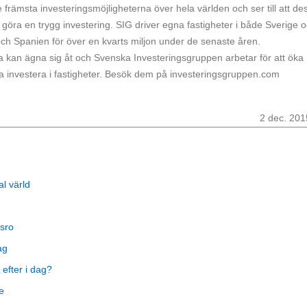
 främsta investeringsmöjligheterna över hela världen och ser till att de
m göra en trygg investering. SIG driver egna fastigheter i både Sverige 
och Spanien för över en kvarts miljon under de senaste åren.
sta kan ägna sig åt och Svenska Investeringsgruppen arbetar för att öka
unna investera i fastigheter. Besök dem på investeringsgruppen.com
2 dec. 201
al värld
sro
ag
 efter i dag?
e