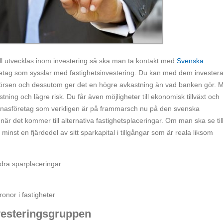
ill utvecklas inom investering så ska man ta kontakt med
Svenska
öretag som sysslar med fastighetsinvestering. Du kan med dem investera
 än börsen och dessutom ger det en högre avkastning än vad banken gör. 
tning och lägre risk. Du får även möjligheter till ekonomisk tillväxt och
 finasföretag som verkligen är på frammarsch nu på den svenska
är det kommer till alternativa fastighetsplaceringar. Om man ska se til
inst en fjärdedel av sitt sparkapital i tillgångar som är reala liksom
dra sparplaceringar
onor i fastigheter
vesteringsgruppen