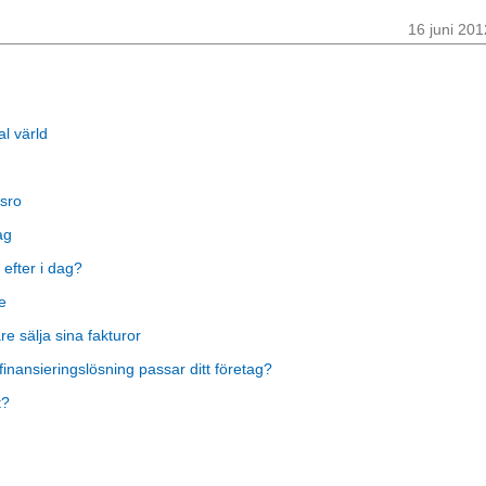
16 juni 201
al värld
sro
ag
 efter i dag?
e
 sälja sina fakturor
finansieringslösning passar ditt företag?
t?