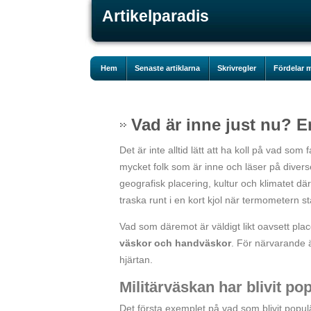
Artikelparadis
Hem
Senaste artiklarna
Skrivregler
Fördelar m
Vad är inne just nu? E
Det är inte alltid lätt att ha koll på vad som 
mycket folk som är inne och läser på divers
geografisk placering, kultur och klimatet där
traska runt i en kort kjol när termometern 
Vad som däremot är väldigt likt oavsett place
väskor och handväskor
. För närvarande ä
hjärtan.
Militärväskan har blivit pop
Det första exemplet på vad som blivit popul