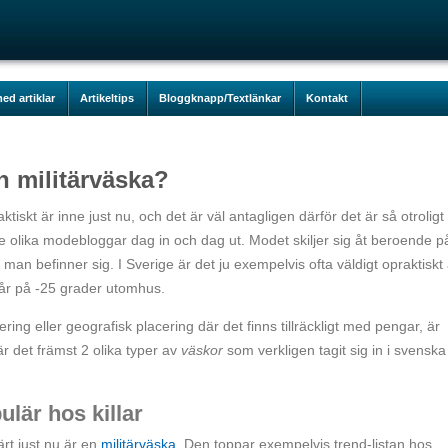
ed artiklar
Artikeltips
Bloggknapp/Textlänkar
Kontakt
n militärväska?
faktiskt är inne just nu, och det är väl antagligen därför det är så otroligt
e olika modebloggar dag in och dag ut. Modet skiljer sig åt beroende p
 man befinner sig. I Sverige är det ju exempelvis ofta väldigt opraktiskt 
står på -25 grader utomhus.
ring eller geografisk placering där det finns tillräckligt med pengar, är
r det främst 2 olika typer av
väskor
som verkligen tagit sig in i svenska
ulär hos killar
ärt just nu är en
militärväska
. Den toppar exempelvis trend-listan hos