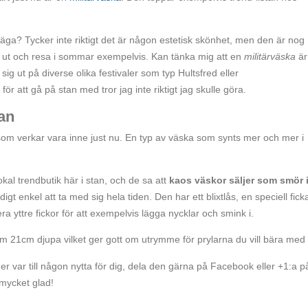
 säga? Tycker inte riktigt det är någon estetisk skönhet, men den är nog
g ut och resa i sommar exempelvis. Kan tänka mig att en
militärväska
är
ig ut på diverse olika festivaler som typ Hultsfred eller
 att gå på stan med tror jag inte riktigt jag skulle göra.
kan
r som verkar vara inne just nu. En typ av väska som synts mer och mer i
kal trendbutik här i stan, och de sa att
kaos väskor säljer som smör 
t enkel att ta med sig hela tiden. Den har ett blixtlås, en speciell ficka
 yttre fickor för att exempelvis lägga nycklar och smink i.
21cm djupa vilket ger gott om utrymme för prylarna du vill bära med 
r var till någon nytta för dig, dela den gärna på Facebook eller +1:a p
 mycket glad!