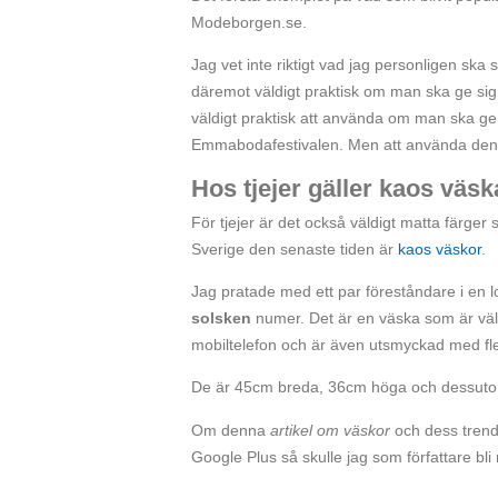
Modeborgen.se.
Jag vet inte riktigt vad jag personligen ska
däremot väldigt praktisk om man ska ge si
väldigt praktisk att använda om man ska ge s
Emmabodafestivalen. Men att använda den för
Hos tjejer gäller kaos väs
För tjejer är det också väldigt matta färge
Sverige den senaste tiden är
kaos väskor
.
Jag pratade med ett par föreståndare i en lo
solsken
numer. Det är en väska som är väldig
mobiltelefon och är även utsmyckad med flera
De är 45cm breda, 36cm höga och dessutom 
Om denna
artikel om väskor
och dess trende
Google Plus så skulle jag som författare bli