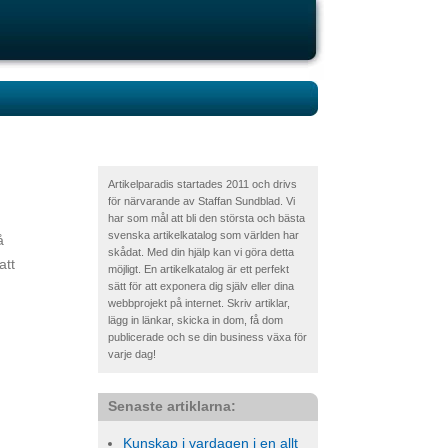
Artikelparadis startades 2011 och drivs
för närvarande av Staffan Sundblad. Vi
har som mål att bli den största och bästa
svenska artikelkatalog som världen har
å
skådat. Med din hjälp kan vi göra detta
att
möjligt. En artikelkatalog är ett perfekt
sätt för att exponera dig själv eller dina
webbprojekt på internet. Skriv artiklar,
lägg in länkar, skicka in dom, få dom
publicerade och se din business växa för
varje dag!
Senaste artiklarna:
Kunskap i vardagen i en allt