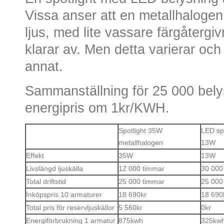
Vissa anser att en metallhalogen l
ljus, med lite vassare färgåterg
klarar av. Men detta varierar oc
annat.
Sammanställning för 25 000 bel
energipris om 1kr/KWH.
Spotlight 35W
LED spo
metallhalogen
13W
Effekt
35W
13W
Livslängd ljuskälla
12 000 timmar
30 000
Total driftstid
25 000 timmar
25 000
Inköpspris 10 armaturer
18 690kr
18 690
Total pris för reservljuskällor
5 560kr
0kr
Energiförbrukning 1 armatur
875kwh
325kw