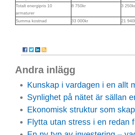
Totalt energipris 10
8 750kr
3 250k
armaturer
Summa kostnad
33 000kr
21 940
Andra inlägg
Kunskap i vardagen i en allt m
Synlighet på nätet är sällan 
Ekonomisk struktur som skap
Flytta utan stress i en redan 
En ny typ av investering – vad