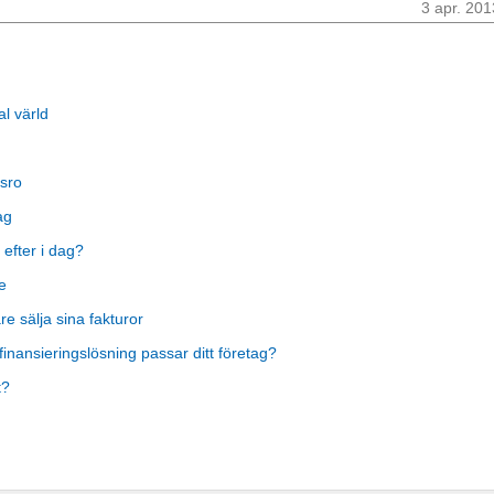
3 apr. 201
al värld
sro
ag
 efter i dag?
e
 sälja sina fakturor
finansieringslösning passar ditt företag?
t?