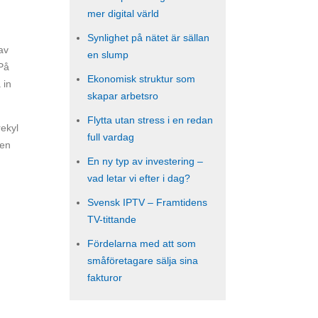
mer digital värld
Synlighet på nätet är sällan
av
en slump
På
Ekonomisk struktur som
 in
skapar arbetsro
Flytta utan stress i en redan
rekyl
full vardag
pen
En ny typ av investering –
vad letar vi efter i dag?
Svensk IPTV – Framtidens
TV-tittande
Fördelarna med att som
småföretagare sälja sina
fakturor