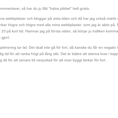
entarer, så har du ju fått "halva jobbet" helt gratis.
gna webbplatser och bloggar på sista tiden och då har jag också märkt 
nkar högre och högre med alla mina webbplaster, som jag är aktiv på. 
ats 10 på kort tid. Hamnar jag på första sidan, så börjar ju trafiken komma
 gjort.
imering tar tid. Det skall inte gå för fort, då kanske du får en negativ 
ig tid för att ranka högt på lång sikt. Det är bättre att stanna kvar i top
g dit för att senare bli nerputtad för att man byggt länkar för fort.