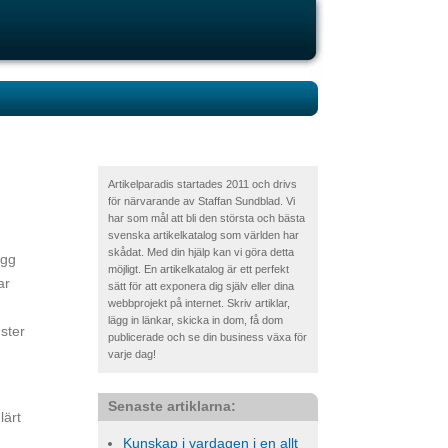
Artikelparadis startades 2011 och drivs
för närvarande av Staffan Sundblad. Vi
har som mål att bli den största och bästa
svenska artikelkatalog som världen har
skådat. Med din hjälp kan vi göra detta
ogg
möjligt. En artikelkatalog är ett perfekt
ar
sätt för att exponera dig själv eller dina
webbprojekt på internet. Skriv artiklar,
lägg in länkar, skicka in dom, få dom
nster
publicerade och se din business växa för
varje dag!
Senaste artiklarna:
lärt
Kunskap i vardagen i en allt