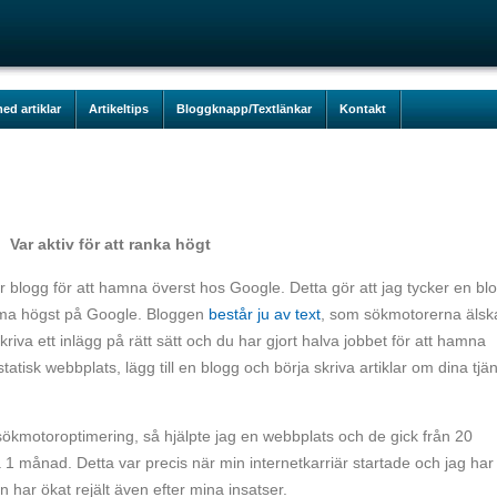
ed artiklar
Artikeltips
Bloggknapp/Textlänkar
Kontakt
Var aktiv för att ranka högt
r blogg för att hamna överst hos Google. Detta gör att jag tycker en bl
mma högst på Google. Bloggen
består ju av text
, som sökmotorerna älsk
riva ett inlägg på rätt sätt och du har gjort halva jobbet för att hamna
atisk webbplats, lägg till en blogg och börja skriva artiklar om dina tjä
 sökmotoroptimering, så hjälpte jag en webbplats och de gick från 20
a 1 månad. Detta var precis när min internetkarriär startade och jag har 
har ökat rejält även efter mina insatser.