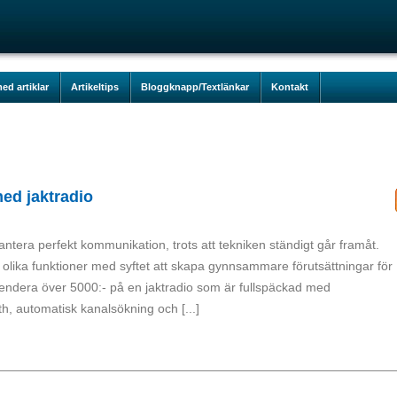
ed artiklar
Artikeltips
Bloggknapp/Textlänkar
Kontakt
ed jaktradio
rantera perfekt kommunikation, trots att tekniken ständigt går framåt.
 olika funktioner med syftet att skapa gynnsammare förutsättningar för
endera över 5000:- på en jaktradio som är fullspäckad med
h, automatisk kanalsökning och [...]