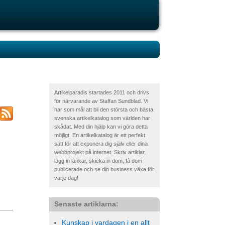
Artikelparadis startades 2011 och drivs
för närvarande av Staffan Sundblad. Vi
har som mål att bli den största och bästa
svenska artikelkatalog som världen har
skådat. Med din hjälp kan vi göra detta
möjligt. En artikelkatalog är ett perfekt
sätt för att exponera dig själv eller dina
webbprojekt på internet. Skriv artiklar,
lägg in länkar, skicka in dom, få dom
publicerade och se din business växa för
varje dag!
Senaste artiklarna:
Kunskap i vardagen i en allt