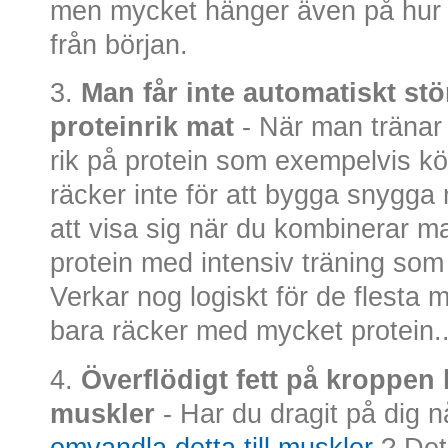
men mycket hänger även på hur 
från början.
3.
Man får inte automatiskt st
proteinrik mat
- När man tränar
rik på protein som exempelvis kö
räcker inte för att bygga snygg
att visa sig när du kombinerar m
protein med intensiv träning som
Verkar nog logiskt för de flesta m
bara räcker med mycket protein..
4.
Överflödigt fett på kroppen k
muskler
- Har du dragit på dig nå
omvandla detta till muskler
? Det 