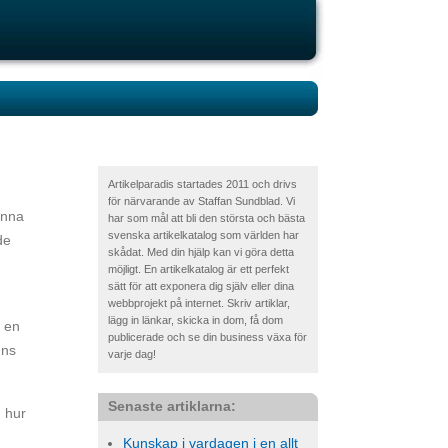
Artikelparadis startades 2011 och drivs
för närvarande av Staffan Sundblad. Vi
unna
har som mål att bli den största och bästa
svenska artikelkatalog som världen har
de
skådat. Med din hjälp kan vi göra detta
möjligt. En artikelkatalog är ett perfekt
sätt för att exponera dig själv eller dina
webbprojekt på internet. Skriv artiklar,
lägg in länkar, skicka in dom, få dom
s en
publicerade och se din business växa för
nns
varje dag!
Senaste artiklarna:
n hur
Kunskap i vardagen i en allt