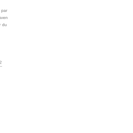
t par
även
r du
2