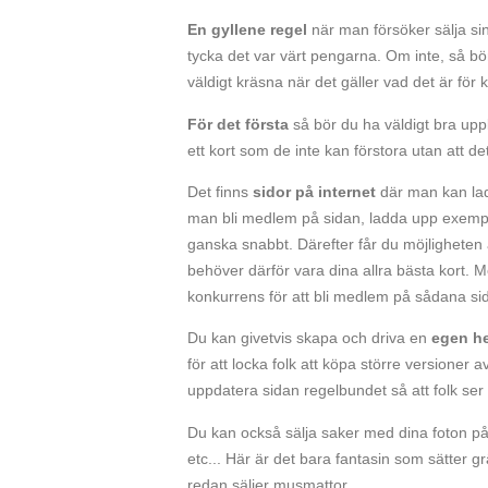
En gyllene regel
när man försöker sälja sin
tycka det var värt pengarna. Om inte, så bör 
väldigt kräsna när det gäller vad det är för k
För det första
så bör du ha väldigt bra uppl
ett kort som de inte kan förstora utan att det 
Det finns
sidor på internet
där man kan ladd
man bli medlem på sidan, ladda upp exempel
ganska snabbt. Därefter får du möjligheten a
behöver därför vara dina allra bästa kort. M
konkurrens för att bli medlem på sådana sid
Du kan givetvis skapa och driva en
egen h
för att locka folk att köpa större versioner a
uppdatera sidan regelbundet så att folk ser a
Du kan också sälja saker med dina foton på.
etc... Här är det bara fantasin som sätter g
redan säljer musmattor.