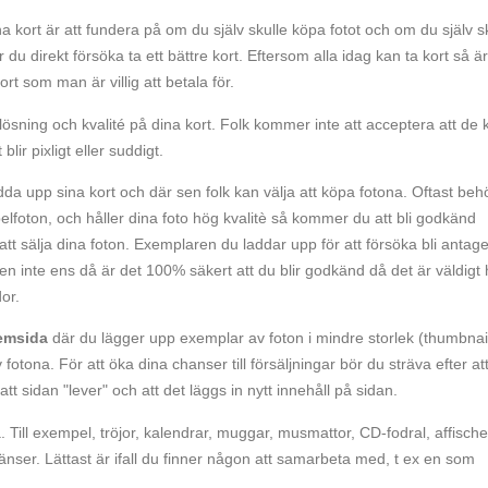
a kort är att fundera på om du själv skulle köpa fotot och om du själv s
du direkt försöka ta ett bättre kort. Eftersom alla idag kan ta kort så är
ort som man är villig att betala för.
ösning och kvalité på dina kort. Folk kommer inte att acceptera att de 
blir pixligt eller suddigt.
a upp sina kort och där sen folk kan välja att köpa fotona. Oftast beh
foton, och håller dina foto hög kvalitè så kommer du att bli godkänd
tt sälja dina foton. Exemplaren du laddar upp för att försöka bli antag
en inte ens då är det 100% säkert att du blir godkänd då det är väldigt
or.
emsida
där du lägger upp exemplar av foton i mindre storlek (thumbnai
v fotona. För att öka dina chanser till försäljningar bör du sträva efter at
tt sidan "lever" och att det läggs in nytt innehåll på sidan.
 Till exempel, tröjor, kalendrar, muggar, musmattor, CD-fodral, affische
ränser. Lättast är ifall du finner någon att samarbeta med, t ex en som