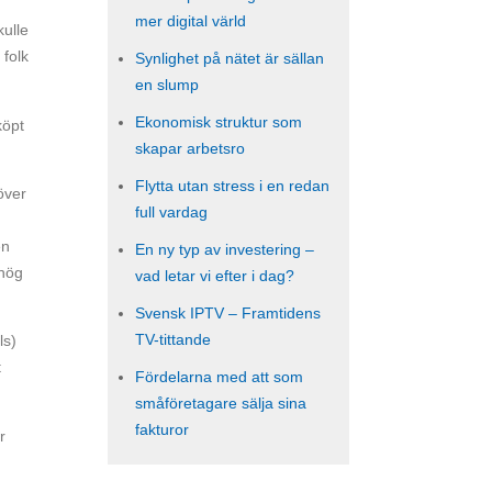
mer digital värld
kulle
 folk
Synlighet på nätet är sällan
en slump
Ekonomisk struktur som
köpt
skapar arbetsro
Flytta utan stress i en redan
över
full vardag
en
En ny typ av investering –
 hög
vad letar vi efter i dag?
Svensk IPTV – Framtidens
TV-tittande
ls)
t
Fördelarna med att som
småföretagare sälja sina
fakturor
r