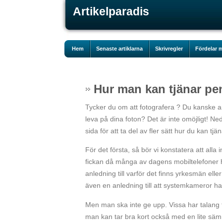
Artikelparadis
Hem
Senaste artiklarna
Skrivregler
Fördelar m
Hur man kan tjänar pe
Tycker du om att fotografera ? Du kanske ans
leva på dina foton? Det är inte omöjligt! Ned
sida för att ta del av fler sätt hur du kan tj
För det första, så bör vi konstatera att all
fickan då många av dagens mobiltelefoner ha
anledning till varför det finns yrkesmän eller
även en anledning till att systemkameror ha
Men man ska inte ge upp. Vissa har talang f
man kan tar bra kort också med en lite sä