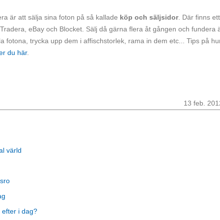
a är att sälja sina foton på så kallade
köp och säljsidor
. Där finns et
Tradera, eBay och Blocket. Sälj då gärna flera åt gången och fundera 
la fotona, trycka upp dem i affischstorlek, rama in dem etc... Tips på hu
er du här
.
13 feb. 201
al värld
sro
ag
 efter i dag?