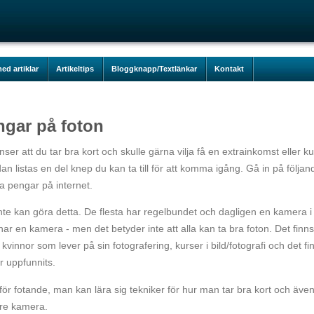
ed artiklar
Artikeltips
Bloggknapp/Textlänkar
Kontakt
ngar på foton
er att du tar bra kort och skulle gärna vilja få en extrainkomst eller k
an listas en del knep du kan ta till för att komma igång. Gå in på följan
äna pengar på internet.
a inte kan göra detta. De flesta har regelbundet och dagligen en kamera i
r en kamera - men det betyder inte att alla kan ta bra foton. Det finn
 kvinnor som lever på sin fotografering, kurser i bild/fotografi och det fi
r uppfunnits.
ör fotande, man kan lära sig tekniker för hur man tar bra kort och äve
mre kamera.