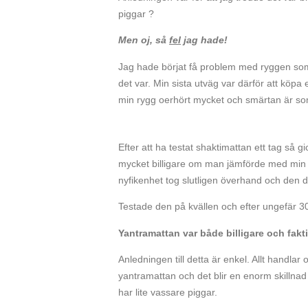
piggar ?
Men oj, så
fel
jag hade!
Jag hade börjat få problem med ryggen som 
det var. Min sista utväg var därför att köpa
min rygg oerhört mycket och smärtan är som
Efter att ha testat shaktimattan ett tag så 
mycket billigare om man jämförde med min
nyfikenhet tog slutligen överhand och den 
Testade den på kvällen och efter ungefär 3
Yantramattan var både billigare och fakti
Anledningen till detta är enkel. Allt handl
yantramattan och det blir en enorm skillnad
har lite vassare piggar.