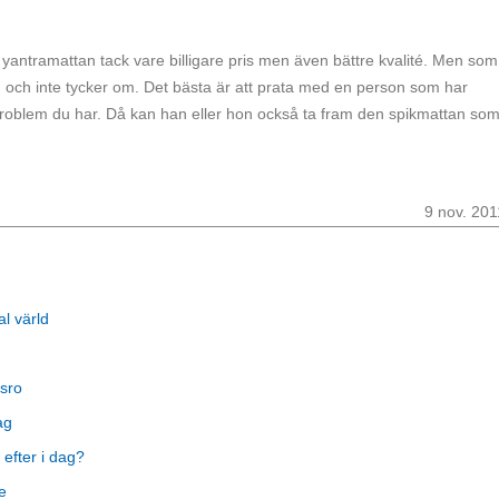
r yantramattan tack vare billigare pris men även bättre kvalité. Men som
och inte tycker om. Det bästa är att prata med en person som har
problem du har. Då kan han eller hon också ta fram den spikmattan som
9 nov. 201
al värld
sro
ag
 efter i dag?
e