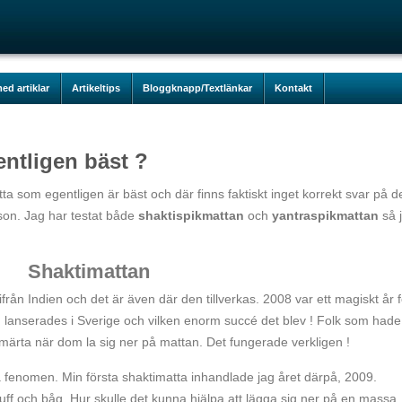
ed artiklar
Artikeltips
Bloggknapp/Textlänkar
Kontakt
entligen bäst ?
a som egentligen är bäst och där finns faktiskt inget korrekt svar på de
erson. Jag har testat både
shaktispikmattan
och
yantraspikmattan
så 
Shaktimattan
ån Indien och det är även där den tillverkas. 2008 var ett magiskt år f
 lanserades i Sverige och vilken enorm succé det blev ! Folk som hade
 smärta när dom la sig ner på mattan. Det fungerade verkligen !
ta fenomen. Min första shaktimatta inhandlade jag året därpå, 2009.
luff och båg. Hur skulle det kunna hjälpa att lägga sig ner på en massa