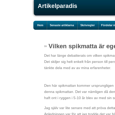
Artikelparadis
Hem
Senaste artiklarna
Skrivregler
Fördelar m
Vilken spikmatta är eg
Det har länge debatterats om vilken spikmatt
Det skiljer sig helt enkelt från person till p
tänkte dela med av av mina erfarenheter.
Den här spikmattan kommer ursprungligen ifr
denna spikmattan. Det var nämligen då den
haft ont i ryggen i 5-10 år blev av med sin
Jag själv var lite senare med att pröva det
Anledningen var för att jag trodde det var b