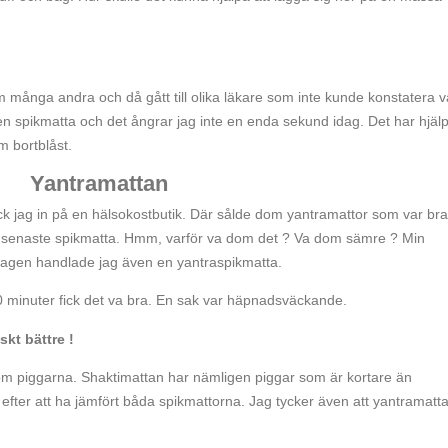
många andra och då gått till olika läkare som inte kunde konstatera 
 en spikmatta och det ångrar jag inte en enda sekund idag. Det har hjälp
 bortblåst.
Yantramattan
gick jag in på en hälsokostbutik. Där sålde dom yantramattor som var bra
 senaste spikmatta. Hmm, varför va dom det ? Va dom sämre ? Min
dagen handlade jag även en yantraspikmatta.
0 minuter fick det va bra. En sak var häpnadsväckande.
skt bättre !
ar om piggarna. Shaktimattan har nämligen piggar som är kortare än
 efter att ha jämfört båda spikmattorna. Jag tycker även att yantramatt