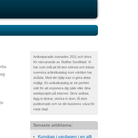
Artikelparadis startades 2011 och drivs
för närvarande av Staffan Sundblad. Vi
tta.
har som mål att bli den största och bästa
svenska artikelkatalog som världen har
jag
skådat. Med din hjälp kan vi göra detta
möjligt. En artikelkatalog är ett perfekt
sätt för att exponera dig själv eller dina
webbprojekt på internet. Skriv artiklar,
lägg in länkar, skicka in dom, få dom
ör
publicerade och se din business växa för
varje dag!
Senaste artiklarna:
Kunskap i vardagen i en allt