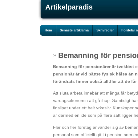
Artikelparadis
Hem
Senaste artiklarna
Skrivregler
Fördelar m
Bemanning för pension
Bemanning för pensionärer är tveklöst en
pensionär är vid bättre fysisk hälsa än
förändrats finner också alltfler att de få
Att sluta arbeta innebär att många får betyd
vardagsekonomin att gå ihop. Samtidigt ha
finslipat under ett helt yrkesliv. Kunskaper 
är därmed en idé som på flera sätt ligger helt
Fler och fler företag använder sig av beman
personal som officiellt gått i pension som e