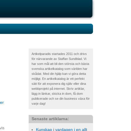
Artikelparadis startades 2011 och drivs
för närvarande av Staffan Sundblad. Vi
har som mål att bli den största och bästa
svenska artikelkatalog som världen har
skådat. Med din hjälp kan vi göra detta
möjligt. En artikelkatalog är ett perfekt
sätt för att exponera dig själv eller dina
webbprojekt på internet. Skriv artiklar,
lägg in länkar, skicka in dom, få dom
publicerade och se din business växa för
er
varje dag!
Senaste artiklarna:
vis
Kunskap i vardagen i en allt