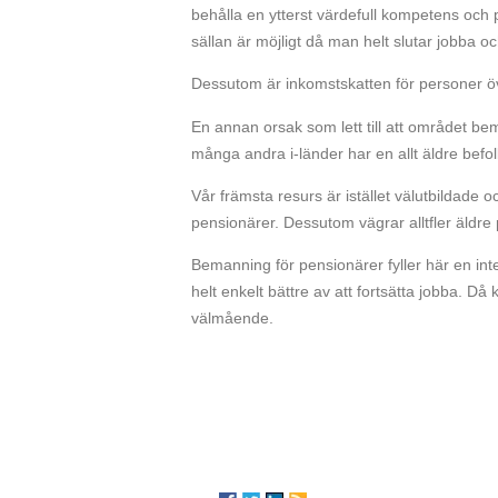
behålla en ytterst värdefull kompetens oc
sällan är möjligt då man helt slutar jobba o
Dessutom är inkomstskatten för personer öv
En annan orsak som lett till att området bem
många andra i-länder har en allt äldre befo
Vår främsta resurs är istället välutbildad
pensionärer. Dessutom vägrar alltfler äldre p
Bemanning för pensionärer fyller här en i
helt enkelt bättre av att fortsätta jobba. Då 
välmående.