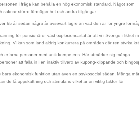
h personen i fråga kan behålla en hög ekonomisk standard. Något som
ch saknar större förmögenhet och andra tillgångar.
er 65 år sedan några år avsevärt lägre än vad den är för yngre förmå
anning för pensionärer växt explosionsartat är att vi i Sverige i likhet 
lkning. Vi kan som land aldrig konkurrera på områden där ren styrka kr
e och erfarna personer med unik kompetens. Här utmärker sig många
ersoner att falla in i en inaktiv tillvaro av kupong-klippande och bingos
nte bara ekonomisk funktion utan även en psykosocial sådan. Många må
kan de få uppskattning och stimulans vilket är en viktig faktor för