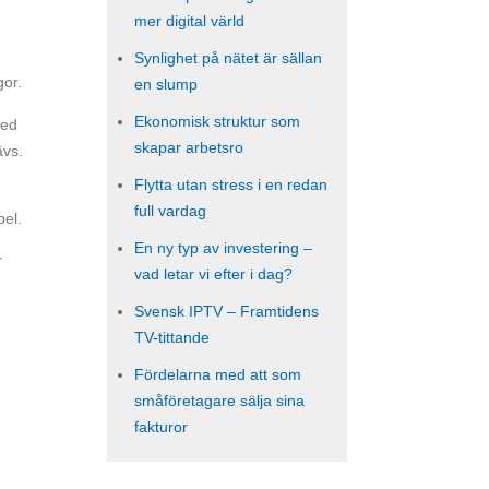
mer digital värld
Synlighet på nätet är sällan
gor.
en slump
Ekonomisk struktur som
med
skapar arbetsro
ävs.
Flytta utan stress i en redan
full vardag
pel.
En ny typ av investering –
r
vad letar vi efter i dag?
Svensk IPTV – Framtidens
TV-tittande
Fördelarna med att som
småföretagare sälja sina
fakturor