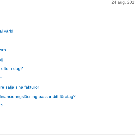
24 aug. 201
al värld
sro
ag
 efter i dag?
e
 sälja sina fakturor
finansieringslösning passar ditt företag?
t?