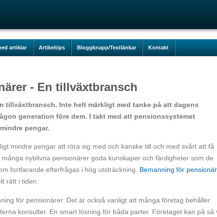
ed artiklar
Artikeltips
Bloggknapp/Textlänkar
Kontakt
ärer - En tillväxtbransch
 tillväxtbransch. Inte helt märkligt med tanke på att dagens
 någon generation före dem. I takt med att pensionssystemet
r mindre pengar.
ligt mindre pengar att röra sig med och kanske till och med svårt att få
r många nyblivna pensionärer goda kunskaper och färdigheter som de
som fortfarande efterfrågas i hög utsträckning.
Bemanning för pensionär
 rätt i tiden.
ning för pensionärer. Det är också vanligt att många företag behåller
xterna konsulter. En smart lösning för båda parter. Företaget kan på så 