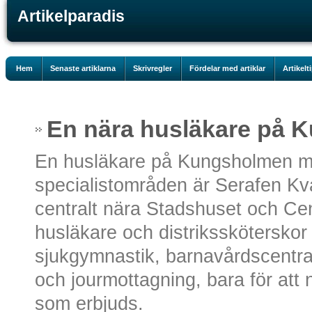
Artikelparadis
Hem
Senaste artiklarna
Skrivregler
Fördelar med artiklar
Artikelt
En nära husläkare på 
En husläkare på Kungsholmen me
specialistområden är Serafen Kv
centralt nära Stadshuset och Ce
husläkare och distrikssköterskor
sjukgymnastik, barnavårdscentra
och jourmottagning, bara för att
som erbjuds.