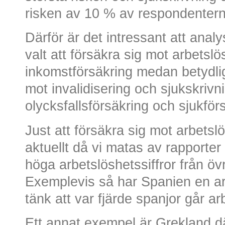
risken av 10 % av respondentern
Därför är det intressant att analy
valt att försäkra sig mot arbets
inkomstförsäkring medan betydligt 
mot invalidisering och sjukskri
olycksfallsförsäkring och sjukför
Just att försäkra sig mot arbets
aktuellt då vi matas av rapporter
höga arbetslöshetssiffror från öv
Exemplevis så har Spanien en a
tänk att var fjärde spanjor går ar
Ett annat exempel är Grekland dä