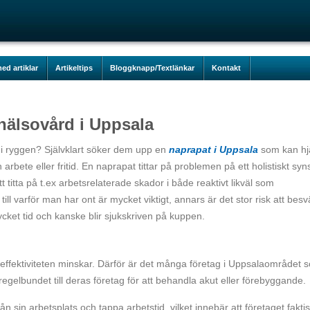
ed artiklar
Artikeltips
Bloggknapp/Textlänkar
Kontakt
hälsovård i Uppsala
 i ryggen? Självklart söker dem upp en
naprapat i Uppsala
som kan hj
arbete eller fritid. En naprapat tittar på problemen på ett holistiskt syns
att titta på t.ex arbetsrelaterade skador i både reaktivt likväl som
ill varför man har ont är mycket viktigt, annars är det stor risk att bes
ket tid och kanske blir sjukskriven på kuppen.
om effektiviteten minskar. Därför är det många företag i Uppsalaområdet 
gelbundet till deras företag för att behandla akut eller förebyggande.
ån sin arbetsplats och tappa arbetstid, vilket innebär att företaget faktis