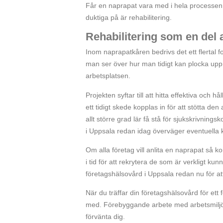
Får en naprapat vara med i hela processen
duktiga på är rehabilitering.
Rehabilitering som en del
Inom naprapatkåren bedrivs det ett flertal 
man ser över hur man tidigt kan plocka upp 
arbetsplatsen.
Projekten syftar till att hitta effektiva och 
ett tidigt skede kopplas in för att stötta den
allt större grad lär få stå för sjukskrivning
i Uppsala redan idag överväger eventuella 
Om alla företag vill anlita en naprapat så kom
i tid för att rekrytera de som är verkligt ku
företagshälsovård i Uppsala redan nu för att
När du träffar din företagshälsovård för ett 
med. Förebyggande arbete med arbetsmiljör
förvänta dig.