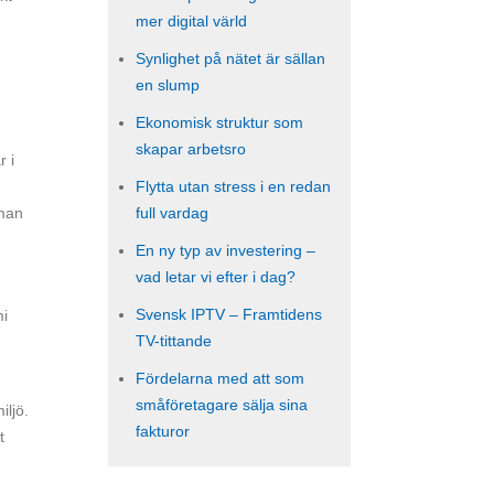
mer digital värld
Synlighet på nätet är sällan
en slump
Ekonomisk struktur som
skapar arbetsro
r i
Flytta utan stress i en redan
 man
full vardag
En ny typ av investering –
vad letar vi efter i dag?
Svensk IPTV – Framtidens
mi
TV-tittande
Fördelarna med att som
småföretagare sälja sina
iljö.
fakturor
t