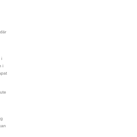
 där
 i
 i
apat
 ute
ig
kan