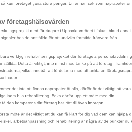
 så kan företaget tjäna stora pengar. En annan sak som naprapater är
 av företagshälsovården
forskningsprojekt med företagare i Uppsalaområdet i fokus, bland annat
signaler hos de anställda för att undvika framtida frånvaro från
hållbara verktyg i rehabiliteringsprojektet där företagets personalavdelning
 anställda. Detta är viktigt, inte minst med tanke på att företag i framtiden
skostnaderna, vilket innebär att fördelarna med att anlita en företagsnapr
kostnader.
mer det inte att finnas naprapater åt alla, därför är det viktigt att vara
nniga inom bl.a rehabilitering. Boka därför upp ett möte med din
 få den kompetens ditt företag har rätt till även imorgon.
första möte är det viktigt att du kan få klart för dig vad dem kan hjälpa d
isker, arbetsanpassning och rehabilitering är några av de punkter du 