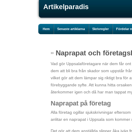
Artikelparadis
Hem
Senaste artiklarna
Skrivregler
Fördelar m
Naprapat och företags
Vad gör Uppsalaföretagare när dem får ont
dem att bli bra från skador som uppstår från 
vilket gör att dem lämpar sig riktigt bra för 
förebyggande syfte. Att kunna hitta orsaken t
återkommer igen och då har man tappat myc
Naprapat på företag
Alla företag ogillar sjukskrivningar efters
anlitar en naprapat i Uppsala som kommer re
Det gör att dem anställda slipper åka iväg fr