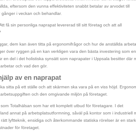
llda, eftersom den vunna effektiviteten snabbt betalar av arvodet till
gånger i veckan och behandlar.
tt få sin personliga naprapat levererad till sitt företag och att all
?
gar, dem kan även titta på ergonomifrågor och hur de anställda arbeta
nger över ryggen på en kan verkligen vara den bästa investering som en
 en del i det holistiska synsätt som naprapater i Uppsala besitter där
en arbetar och vad den gör.
jälp av en naprapat
 sitta på ett ställe och att skärmen ska vara på en viss höjd. Ergono
 arbetsuppgiften och den omgivande miljön på företaget.
 som Totalhälsan som har ett komplett utbud för företagare. I det
and annat på arbetsplatsutformning, såväl på kontor som i industriell m
rätt lyftteknik, ensidiga och återkommande statiska rörelser är en stark
tnader för företaget.