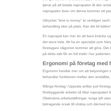
tjänar på att betala naprapaten åt den anstä
naprapaten även om denne kommer ett par 
Uttrycket ”time is money” är verkligen sant! A
behandling sker på plats. Kan det bli bättre
En naprapat kan mer än att bara knäcka ryg
det stora hela. Att ha en specialist som hä
företagare någonsin kommer att göra. Det är
på detta sätt får en full insikt i hur patient
Ergonomi på företag med h
Ergonomi handlar mer om att belysningen ska
behandlar funktionen mellan den anställda,
Många företag i Uppsala anlitar just företag
förebyggande arbetet så tittar naprapaten bl
Obekväma arbetsställningar, tunga lyft utan 
bidragande orsak till ohälsa och därmed kos