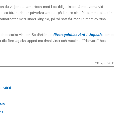
 du väljer att samarbeta med i ett tidigt skede få medverka vid
dessa förändringar påverkar arbetet på längre sikt. På samma sätt bör
samarbetar med under lång tid, på så sätt får man ut mest av sina
och enstaka vinster. Se därför din
företagshälsovård i Uppsala
som e
tt ditt företag ska uppnå maximal vinst och maximal "friskvaro" hos
20 apr. 201
al värld
sro
ag