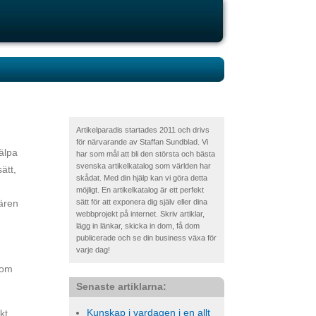
Artikelparadis startades 2011 och drivs
för närvarande av Staffan Sundblad. Vi
älpa
har som mål att bli den största och bästa
svenska artikelkatalog som världen har
ätt,
skådat. Med din hjälp kan vi göra detta
möjligt. En artikelkatalog är ett perfekt
vären
sätt för att exponera dig själv eller dina
webbprojekt på internet. Skriv artiklar,
lägg in länkar, skicka in dom, få dom
publicerade och se din business växa för
varje dag!
som
Senaste artiklarna:
Kunskap i vardagen i en allt
kt