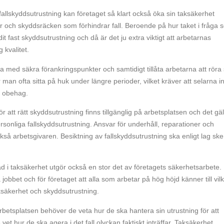
allskyddsutrustning kan företaget så klart också öka sin taksäkerhet
r och skyddsräcken som förhindrar fall. Beroende på hur taket i fråga s
 dit fast skyddsutrustning och då är det ju extra viktigt att arbetarnas
 kvalitet.
ga med säkra förankringspunkter och samtidigt tillåta arbetarna att röra 
man ofta sitta på huk under längre perioder, vilket kräver att selarna i
r obehag.
r att rätt skyddsutrustning finns tillgänglig på arbetsplatsen och det gäl
sonliga fallskyddsutrustning. Ansvar för underhåll, reparationer och
kså arbetsgivaren. Besiktning av fallskyddsutrustning ska enligt lag sk
ad i taksäkerhet utgör också en stor det av företagets säkerhetsarbete.
jobbet och för företaget att alla som arbetar på hög höjd känner till vil
aksäkerhet och skyddsutrustning.
rbetsplatsen behöver de veta hur de ska hantera sin utrustning för att
 vet hur de ska agera i det fall olyckan faktiskt inträffar. Taksäkerhet