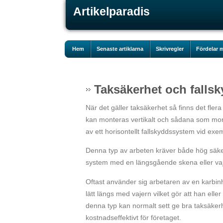
Artikelparadis
Hem
Senaste artiklarna
Skrivregler
Fördelar m
Taksäkerhet och falls
När det gäller taksäkerhet så finns det fl
kan monteras vertikalt och sådana som mont
av ett horisontellt fallskyddssystem vid exe
Denna typ av arbeten kräver både hög säkerhe
system med en längsgående skena eller vaje
Oftast använder sig arbetaren av en karbinha
lätt längs med vajern vilket gör att han eller
denna typ kan normalt sett ge bra taksäkerhe
kostnadseffektivt för företaget.