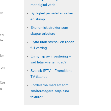
mer digital värld
er
Synlighet på nätet är sällan
en slump
Ekonomisk struktur som
skapar arbetsro
sig
nte
Flytta utan stress i en redan
full vardag
ler
En ny typ av investering –
vad letar vi efter i dag?
e en
Svensk IPTV – Framtidens
TV-tittande
 Det
Fördelarna med att som
ka
småföretagare sälja sina
fakturor