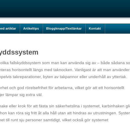
ed artiklar
Artikeltips
Bloggknapp/Textlänkar
Kontakt
kyddssystem
era olika fallskyddssystem som man kan använda sig av – både sådana s
eras horisontellt längs med taknocken. Vanligast är att man använder
mpelvis takreparationer, byten av takpannor eller underhåll av yttertak.
t och god rörelsefrihet för arbetarna, vilket gör att ett horisontellt
r lämpar sig extra väl.
ke eller krok för att fästa sin säkerhetslina i systemet, karbinhaken gl
 hon kan röra sig fritt åt alla håll utan att hindras av utrustningen. Syst
t till runt sju personer samtidigt, vilket också gör systemet