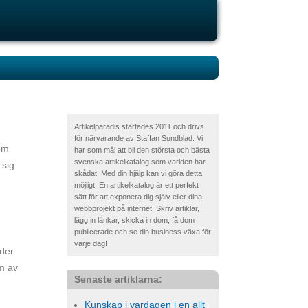
Artikelparadis startades 2011 och drivs
för närvarande av Staffan Sundblad. Vi
om
har som mål att bli den största och bästa
svenska artikelkatalog som världen har
 sig
skådat. Med din hjälp kan vi göra detta
möjligt. En artikelkatalog är ett perfekt
sätt för att exponera dig själv eller dina
webbprojekt på internet. Skriv artiklar,
lägg in länkar, skicka in dom, få dom
publicerade och se din business växa för
varje dag!
ider
em av
Senaste artiklarna:
Kunskap i vardagen i en allt