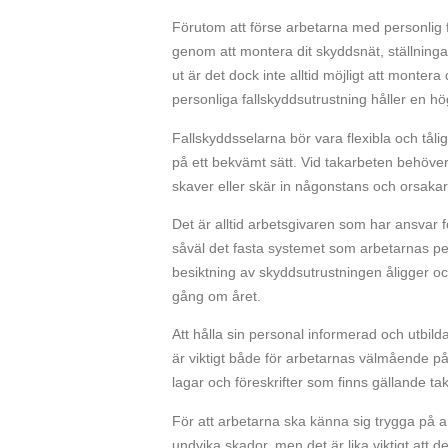
Förutom att förse arbetarna med personlig f
genom att montera dit skyddsnät, ställninga
ut är det dock inte alltid möjligt att montera
personliga fallskyddsutrustning håller en hög
Fallskyddsselarna bör vara flexibla och tåli
på ett bekvämt sätt. Vid takarbeten behöver 
skaver eller skär in någonstans och orsaka
Det är alltid arbetsgivaren som har ansvar fö
såväl det fasta systemet som arbetarnas per
besiktning av skyddsutrustningen åligger oc
gång om året.
Att hålla sin personal informerad och utbild
är viktigt både för arbetarnas välmående på 
lagar och föreskrifter som finns gällande t
För att arbetarna ska känna sig trygga på a
undvika skador, men det är lika viktigt att de