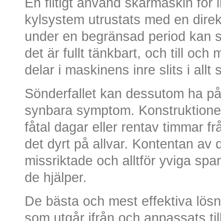
En flitigt använd skärmaskin för in
kylsystem utrustats med en dire
under en begränsad period kan se 
det är fullt tänkbart, och till och 
delar i maskinens inre slits i allt
Sönderfallet kan dessutom ha påg
synbara symptom. Konstruktionen 
fåtal dagar eller rentav timmar frå
det dyrt på allvar. Kontentan av de
missriktade och alltför yviga spa
de hjälper.
De bästa och mest effektiva lösn
som utgår ifrån och anpassats ti