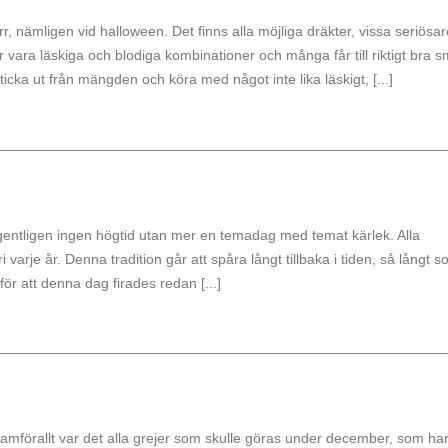
rr, nämligen vid halloween. Det finns alla möjliga dräkter, vissa seriösa
 vara läskiga och blodiga kombinationer och många får till riktigt bra s
icka ut från mängden och köra med något inte lika läskigt, [...]
 egentligen ingen högtid utan mer en temadag med temat kärlek. Alla
 varje år. Denna tradition går att spåra långt tillbaka i tiden, så långt 
ör att denna dag firades redan [...]
ramförallt var det alla grejer som skulle göras under december, som ha