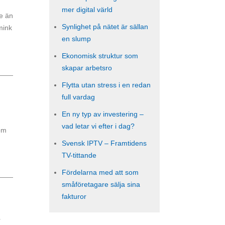
mer digital värld
re än
Synlighet på nätet är sällan
mink
en slump
Ekonomisk struktur som
skapar arbetsro
Flytta utan stress i en redan
full vardag
En ny typ av investering –
vad letar vi efter i dag?
som
Svensk IPTV – Framtidens
TV-tittande
Fördelarna med att som
småföretagare sälja sina
fakturor
r