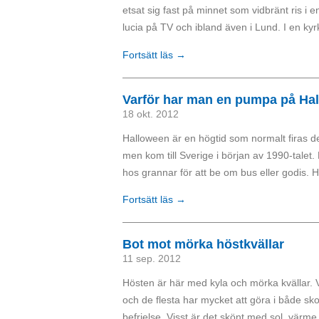
etsat sig fast på minnet som vidbränt ris i 
lucia på TV och ibland även i Lund. I en kyrka
Fortsätt läs →
Varför har man en pumpa på Ha
18 okt. 2012
Halloween är en högtid som normalt firas de
men kom till Sverige i början av 1990-talet
hos grannar för att be om bus eller godis. H
Fortsätt läs →
Bot mot mörka höstkvällar
11 sep. 2012
Hösten är här med kyla och mörka kvällar.
och de flesta har mycket att göra i både 
befrielse. Visst är det skönt med sol, värme