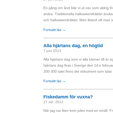
En gång om året klär vi ut oss som aldrig fö
andra. Traditionella halloweendräkter brukar
och halloweendräkter. Men ibland vill man st
Fortsätt läs →
Alla hjärtans dag, en högtid
7 juni 2013
Alla hjärtans dag som vi alla känner till är
hjärtans dag firas i Sverige den 14:e februari
200-300 talet finns det dokument som talar f
Fortsätt läs →
Fiskedamm för vuxna?
27 okt. 2012
När jag var liten kom julen med en smäll. F