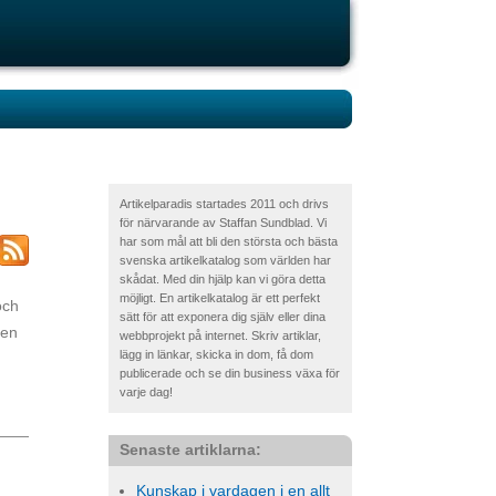
Artikelparadis startades 2011 och drivs
för närvarande av Staffan Sundblad. Vi
har som mål att bli den största och bästa
svenska artikelkatalog som världen har
skådat. Med din hjälp kan vi göra detta
möjligt. En artikelkatalog är ett perfekt
och
sätt för att exponera dig själv eller dina
den
webbprojekt på internet. Skriv artiklar,
lägg in länkar, skicka in dom, få dom
publicerade och se din business växa för
varje dag!
Senaste artiklarna:
Kunskap i vardagen i en allt