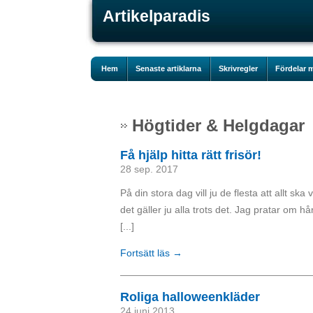
Artikelparadis
Hem
Senaste artiklarna
Skrivregler
Fördelar m
Högtider & Helgdagar
Få hjälp hitta rätt frisör!
28 sep. 2017
På din stora dag vill ju de flesta att allt sk
det gäller ju alla trots det. Jag pratar om hår
[...]
Fortsätt läs →
Roliga halloweenkläder
24 juni 2013