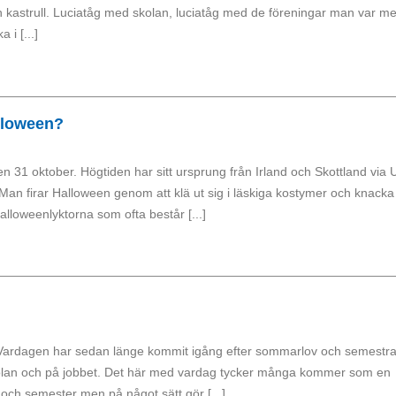
en kastrull. Luciatåg med skolan, luciatåg med de föreningar man var me
 i [...]
lloween?
n 31 oktober. Högtiden har sitt ursprung från Irland och Skottland via
. Man firar Halloween genom att klä ut sig i läskiga kostymer och knacka
alloweenlyktorna som ofta består [...]
 Vardagen har sedan länge kommit igång efter sommarlov och semestra
skolan och på jobbet. Det här med vardag tycker många kommer som en
 och semester men på något sätt gör [...]