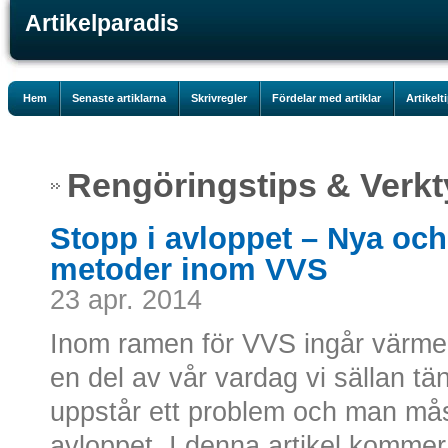
Artikelparadis
Hem
Senaste artiklarna
Skrivregler
Fördelar med artiklar
Artikelt
Rengöringstips & Verk
Stopp i avloppet – Nya o
metoder inom VVS
23 apr. 2014
Inom ramen för VVS ingår värme, 
en del av vår vardag vi sällan tän
uppstår ett problem och man mås
avloppet. I denna artikel kommer 