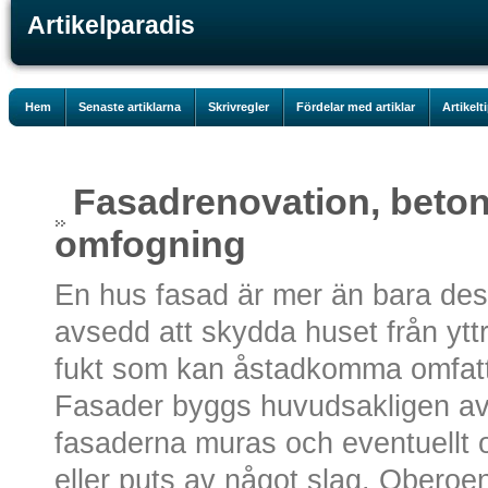
Artikelparadis
Hem
Senaste artiklarna
Skrivregler
Fördelar med artiklar
Artikelt
Fasadrenovation, beto
omfogning
En hus fasad är mer än bara des
avsedd att skydda huset från ytt
fukt som kan åstadkomma omfatt
Fasader byggs huvudsakligen av t
fasaderna muras och eventuellt 
eller puts av något slag. Oberoen