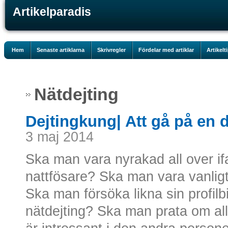
Artikelparadis
Hem
Senaste artiklarna
Skrivregler
Fördelar med artiklar
Artikelt
Nätdejting
Dejtingkung| Att gå på en d
3 maj 2014
Ska man vara nyrakad all over ifa
nattfösare? Ska man vara vanligt 
Ska man försöka likna sin profi
nätdejting? Ska man prata om all